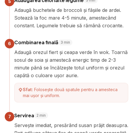
Adăugarea celorlalte legume
5
min
5
Adaugă buchetele de broccoli și fâșiile de ardei.
Sotează la foc mare 4-5 minute, amestecând
constant. Legumele trebuie să rămână crocante.
Combinarea finală
3
min
6
Adaugă orezul fiert și ceapa verde în wok. Toarnă
sosul de soia și amestecă energic timp de 2-3
minute până se încălzește totul uniform și orezul
capătă o culoare ușor aurie.
Sfat:
Folosește două spatule pentru a amesteca
mai ușor și uniform.
Servirea
2
min
7
Servește imediat, presărând susan prăjit deasupra.