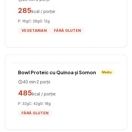
285
kcal / porție
P:
16
g
C:
28
g
G:
12
g
VEGETARIAN
FĂRĂ GLUTEN
Bowl Proteic cu Quinoa și Somon
Mediu
40
min
·
2
porții
485
kcal / porție
P:
32
g
C:
42
g
G:
18
g
FĂRĂ GLUTEN