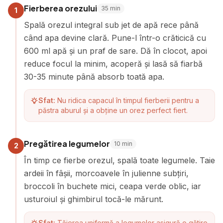
Fierberea orezului
35
min
1
Spală orezul integral sub jet de apă rece până
când apa devine clară. Pune-l într-o crăticică cu
600 ml apă și un praf de sare. Dă în clocot, apoi
reduce focul la minim, acoperă și lasă să fiarbă
30-35 minute până absorb toată apa.
Sfat:
Nu ridica capacul în timpul fierberii pentru a
păstra aburul și a obține un orez perfect fiert.
Pregătirea legumelor
10
min
2
În timp ce fierbe orezul, spală toate legumele. Taie
ardeii în fâșii, morcoavele în julienne subțiri,
broccoli în buchete mici, ceapa verde oblic, iar
usturoiul și ghimbirul tocă-le mărunt.
Sfat:
Tăierea uniformă a legumelor asigură o gătire