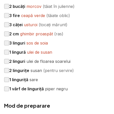
2
bucăți
morcov
(
tăiat în julienne
)
3
fire
ceapă verde
(
tăiate oblic
)
3
căței
usturoi
(
tocați mărunt
)
2
cm
ghimbir proaspăt
(
ras
)
3
linguri
sos de soia
1
lingură
ulei de susan
2
linguri
ulei de floarea soarelui
2
lingurițe
susan
(
pentru servire
)
1
linguriță
sare
1
vârf de linguriță
piper negru
Mod de preparare