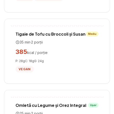
Tigaie de Tofu cu Broccoli și Susan
Mediu
35
min
·
2
porții
385
kcal / porție
P:
28
g
C:
18
g
G:
24
g
VEGAN
Omletă cu Legume și Orez Integral
Ușor
25
min
·
2
porții