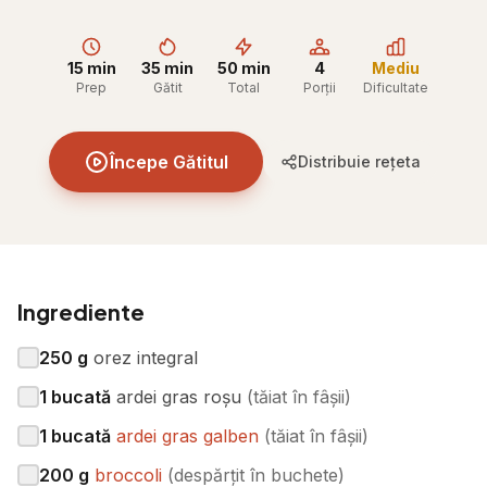
15 min
35 min
50 min
4
Mediu
Prep
Gătit
Total
Porții
Dificultate
Începe Gătitul
Distribuie rețeta
Ingrediente
250
g
orez integral
1
bucată
ardei gras roșu
(
tăiat în fâșii
)
1
bucată
ardei gras galben
(
tăiat în fâșii
)
200
g
broccoli
(
despărțit în buchete
)