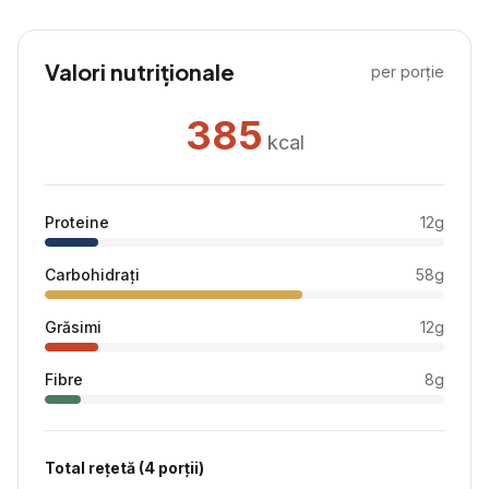
Valori nutriționale
per porție
385
kcal
Proteine
12
g
Carbohidrați
58
g
Grăsimi
12
g
Fibre
8
g
Total rețetă (
4
porții)