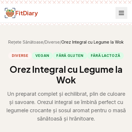
Salt la conținut
FitDiary
Rețete Sănătoase
/
Diverse
/
Orez Integral cu Legume la Wok
DIVERSE
VEGAN
FĂRĂ GLUTEN
FĂRĂ LACTOZĂ
Orez Integral cu Legume la
Wok
Un preparat complet și echilibrat, plin de culoare
și savoare. Orezul integral se îmbină perfect cu
legumele crocante și sosul aromat pentru o masă
sănătoasă și hrănitoare.