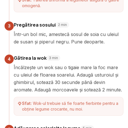
omogenă.
Pregătirea sosului
2
min
3
Într-un bol mic, amestecă sosul de soia cu uleiul
de susan și piperul negru. Pune deoparte.
Gătirea la wok
3
min
4
Încălzește un wok sau o tigaie mare la foc mare
cu uleiul de floarea soarelui. Adaugă usturoiul și
ghimbirul, sotează 30 secunde până devin
aromate. Adaugă morcoavele și sotează 2 minute.
Sfat:
Wok-ul trebuie să fie foarte fierbinte pentru a
obține legume crocante, nu moi.