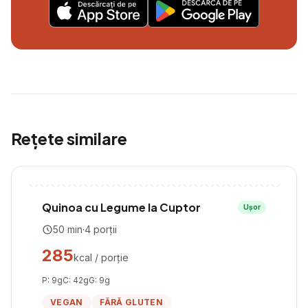
Rețete similare
Quinoa cu Legume la Cuptor
Ușor
50
min
·
4
porții
285
kcal / porție
P:
9
g
C:
42
g
G:
9
g
VEGAN
FĂRĂ GLUTEN