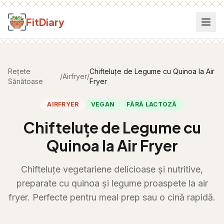
Salt la conținut
FitDiary
Rețete
Chifteluțe de Legume cu Quinoa la Air
/
Airfryer
/
Sănătoase
Fryer
AIRFRYER
VEGAN
FĂRĂ LACTOZĂ
Chifteluțe de Legume cu
Quinoa la Air Fryer
Chifteluțe vegetariene delicioase și nutritive,
preparate cu quinoa și legume proaspete la air
fryer. Perfecte pentru meal prep sau o cină rapidă.