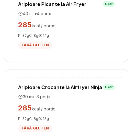
Aripioare Picante la Air Fryer
Ușor
40
min
·
4
porții
285
kcal / porție
P:
32
g
C:
8
g
G:
14
g
FĂRĂ GLUTEN
Aripioare Crocante la Airfryer Ninja
Ușor
30
min
·
3
porții
285
kcal / porție
P:
32
g
C:
8
g
G:
13
g
FĂRĂ GLUTEN