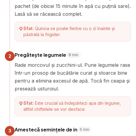
pachet (de obicei 15 minute în apă cu puțină sare).
Lasă să se răcească complet.
Sfat:
Quinoa se poate fierbe cu o zi înainte și
păstrată la frigider.
Pregătește legumele
8
min
2
Rade morcovul și zucchini-ul. Pune legumele rase
într-un prosop de bucătărie curat și stoarce bine
pentru a elimina excesul de apă. Tocă fin ceapa și
presează usturoiul.
Sfat:
Este crucial să îndepărtezi apa din legume,
altfel chiftelele se vor desface.
Amestecă semințele de in
5
min
3