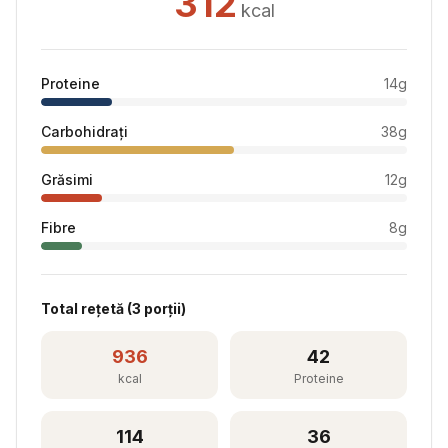
312
kcal
Proteine
14
g
Carbohidrați
38
g
Grăsimi
12
g
Fibre
8
g
Total rețetă (
3
porții)
936
42
kcal
Proteine
114
36