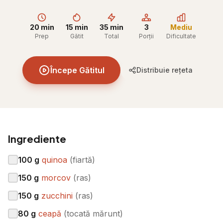
20 min
15 min
35 min
3
Mediu
Prep
Gătit
Total
Porții
Dificultate
Începe Gătitul
Distribuie rețeta
Ingrediente
100
g
quinoa
(
fiartă
)
150
g
morcov
(
ras
)
150
g
zucchini
(
ras
)
80
g
ceapă
(
tocată mărunt
)