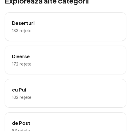
Explorează alte categorii
Deserturi
183
rețete
Diverse
172
rețete
cu Pui
102
rețete
de Post
83
rețete