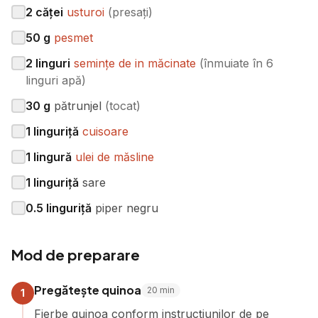
2
căței
usturoi
(
presați
)
50
g
pesmet
2
linguri
semințe de in măcinate
(
înmuiate în 6
linguri apă
)
30
g
pătrunjel
(
tocat
)
1
linguriță
cuisoare
1
lingură
ulei de măsline
1
linguriță
sare
0.5
linguriță
piper negru
Mod de preparare
Pregătește quinoa
20
min
1
Fierbe quinoa conform instrucțiunilor de pe