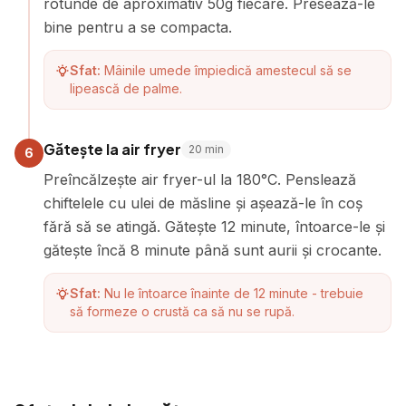
rotunde de aproximativ 50g fiecare. Presează-le
bine pentru a se compacta.
Sfat:
Mâinile umede împiedică amestecul să se
lipească de palme.
Gătește la air fryer
20
min
6
Preîncălzește air fryer-ul la 180°C. Penslează
chiftelele cu ulei de măsline și așează-le în coș
fără să se atingă. Gătește 12 minute, întoarce-le și
gătește încă 8 minute până sunt aurii și crocante.
Sfat:
Nu le întoarce înainte de 12 minute - trebuie
să formeze o crustă ca să nu se rupă.