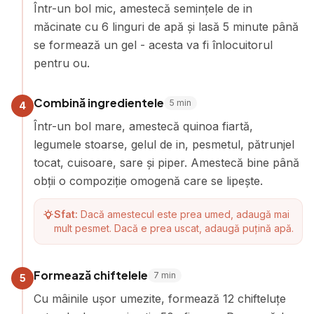
Într-un bol mic, amestecă semințele de in
măcinate cu 6 linguri de apă și lasă 5 minute până
se formează un gel - acesta va fi înlocuitorul
pentru ou.
Combină ingredientele
5
min
4
Într-un bol mare, amestecă quinoa fiartă,
legumele stoarse, gelul de in, pesmetul, pătrunjel
tocat, cuisoare, sare și piper. Amestecă bine până
obții o compoziție omogenă care se lipește.
Sfat:
Dacă amestecul este prea umed, adaugă mai
mult pesmet. Dacă e prea uscat, adaugă puțină apă.
Formează chiftelele
7
min
5
Cu mâinile ușor umezite, formează 12 chifteluțe