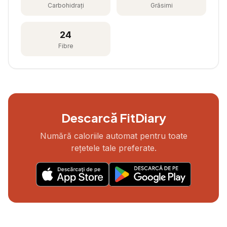
Carbohidrați
Grăsimi
24
Fibre
Descarcă FitDiary
Numără caloriile automat pentru toate
rețetele tale preferate.