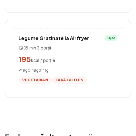
Legume Gratinate la Airfryer
Ușor
35
min
·
3
porții
195
kcal / porție
P:
9
g
C:
18
g
G:
11
g
VEGETARIAN
FĂRĂ GLUTEN