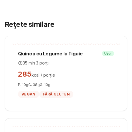
Rețete similare
Quinoa cu Legume la Tigaie
Ușor
35
min
·
3
porții
285
kcal / porție
P:
10
g
C:
38
g
G:
10
g
VEGAN
FĂRĂ GLUTEN