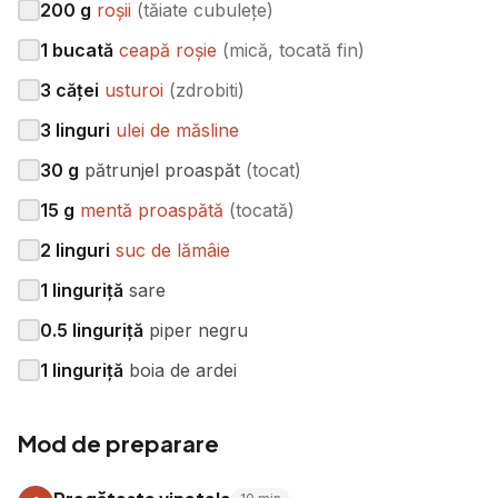
200
g
roșii
(
tăiate cubulețe
)
1
bucată
ceapă roșie
(
mică, tocată fin
)
3
căței
usturoi
(
zdrobiti
)
3
linguri
ulei de măsline
30
g
pătrunjel proaspăt
(
tocat
)
15
g
mentă proaspătă
(
tocată
)
2
linguri
suc de lămâie
1
linguriță
sare
0.5
linguriță
piper negru
1
linguriță
boia de ardei
Mod de preparare