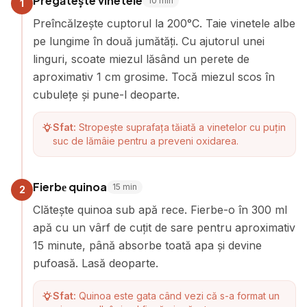
Pregătește vinetele
10
min
1
Preîncălzește cuptorul la 200°C. Taie vinetele albe
pe lungime în două jumătăți. Cu ajutorul unei
linguri, scoate miezul lăsând un perete de
aproximativ 1 cm grosime. Tocă miezul scos în
cubulețe și pune-l deoparte.
Sfat:
Stropește suprafața tăiată a vinetelor cu puțin
suc de lămâie pentru a preveni oxidarea.
Fierbе quinoa
15
min
2
Clătește quinoa sub apă rece. Fierbe-o în 300 ml
apă cu un vârf de cuțit de sare pentru aproximativ
15 minute, până absorbe toată apa și devine
pufoasă. Lasă deoparte.
Sfat:
Quinoa este gata când vezi că s-a format un