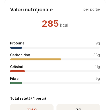
Valori nutriționale
per porție
285
kcal
Proteine
9
g
Carbohidrați
38
g
Grăsimi
11
g
Fibre
9
g
Total rețetă (
4
porții)