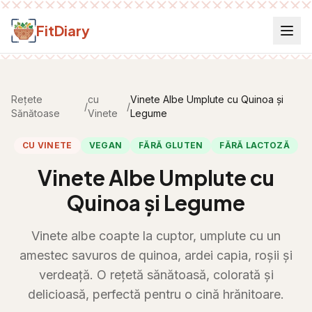
Salt la conținut
FitDiary
Rețete
cu
Vinete Albe Umplute cu Quinoa și
/
/
Sănătoase
Vinete
Legume
CU VINETE
VEGAN
FĂRĂ GLUTEN
FĂRĂ LACTOZĂ
Vinete Albe Umplute cu
Quinoa și Legume
Vinete albe coapte la cuptor, umplute cu un
amestec savuros de quinoa, ardei capia, roșii și
verdeață. O rețetă sănătoasă, colorată și
delicioasă, perfectă pentru o cină hrănitoare.