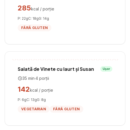
285
kcal / porție
P:
22
g
C:
18
g
G:
14
g
FĂRĂ GLUTEN
Salată de Vinete cu Iaurt și Susan
Ușor
35
min
·
4
porții
142
kcal / porție
P:
6
g
C:
13
g
G:
8
g
VEGETARIAN
FĂRĂ GLUTEN