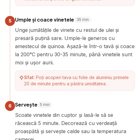
Umple și coace vinetele
35
min
5
Unge jumătățile de vinete cu restul de ulei și
presară puțină sare. Umple-le generos cu
amestecul de quinoa. Așază-le într-o tavă și coace
la 200°C pentru 30-35 minute, până vinetele sunt
moi și ușor aurii.
Sfat:
Poți acoperi tava cu folie de aluminiu primele
20 de minute pentru a păstra umiditatea.
Servește
5
min
6
Scoate vinetele din cuptor și lasă-le să se
răcească 5 minute. Decorează cu verdeață
proaspătă și servește calde sau la temperatura
camerei.