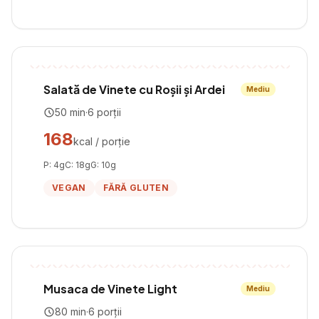
Salată de Vinete cu Roșii și Ardei
Mediu
50
min
·
6
porții
168
kcal / porție
P:
4
g
C:
18
g
G:
10
g
VEGAN
FĂRĂ GLUTEN
Musaca de Vinete Light
Mediu
80
min
·
6
porții