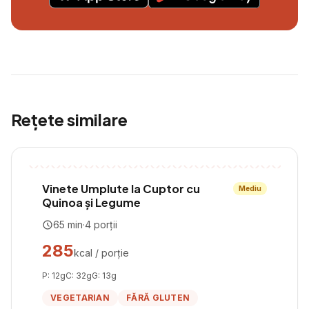
Rețete similare
Vinete Umplute la Cuptor cu
Mediu
Quinoa și Legume
65
min
·
4
porții
285
kcal / porție
P:
12
g
C:
32
g
G:
13
g
VEGETARIAN
FĂRĂ GLUTEN