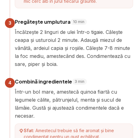
mic cerc alb în jurul fiecărui grăunte.
Pregătește umplutura
10
min
3
Încălzește 2 linguri de ulei într-o tigaie. Călește
ceapa și usturoiul 2 minute. Adaugă miezul de
vânătă, ardeiul capia și roșiile. Călește 7-8 minute
la foc mediu, amestecând des. Condimentează cu
sare, piper și boia.
Combină ingredientele
3
min
4
Într-un bol mare, amestecă quinoa fiartă cu
legumele călite, pătrunjelul, menta și sucul de
lămâie. Gustă și ajustează condimentele dacă e
necesar.
Sfat:
Amestecul trebuie să fie aromat și bine
condimentat pentru un gust echilibrat.