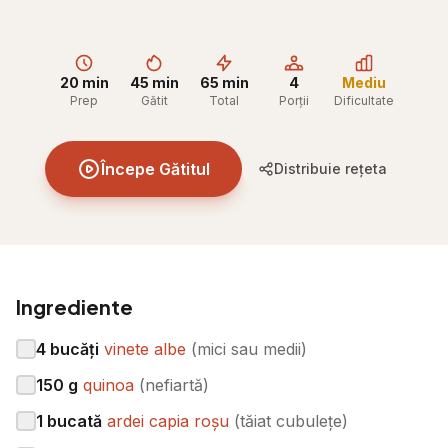
20 min
45 min
65 min
4
Mediu
Prep
Gătit
Total
Porții
Dificultate
Începe Gătitul
Distribuie rețeta
Ingrediente
4
bucăți
vinete albe
(
mici sau medii
)
150
g
quinoa
(
nefiartă
)
1
bucată
ardei capia roșu
(
tăiat cubulețe
)