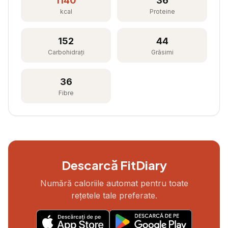
1140
36
kcal
Proteine
152
44
Carbohidrați
Grăsimi
36
Fibre
Descarcă FitDiary
Numără caloriile automat pentru toate
rețetele tale preferate.