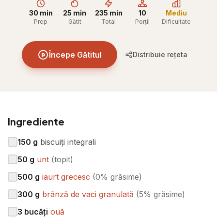
30 min
25 min
235 min
10
Mediu
Prep
Gătit
Total
Porții
Dificultate
Începe Gătitul
Distribuie rețeta
Ingrediente
150
g
biscuiți integrali
50
g
unt
(
topit
)
500
g
iaurt grecesc
(
0% grăsime
)
300
g
brânză de vaci granulată
(
5% grăsime
)
3
bucăți
ouă