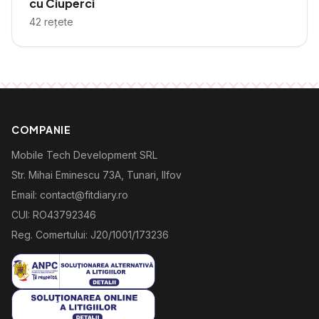
cu Ciuperci
42
rețete
COMPANIE
Mobile Tech Development SRL
Str. Mihai Eminescu 73A, Tunari, Ilfov
Email: contact@fitdiary.ro
CUI: RO43792346
Reg. Comertului: J20/1001/173236