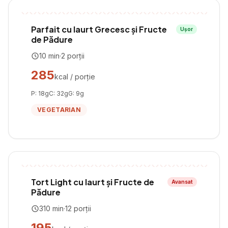
Parfait cu Iaurt Grecesc și Fructe
Ușor
de Pădure
10
min
·
2
porții
285
kcal / porție
P:
18
g
C:
32
g
G:
9
g
VEGETARIAN
Tort Light cu Iaurt și Fructe de
Avansat
Pădure
310
min
·
12
porții
195