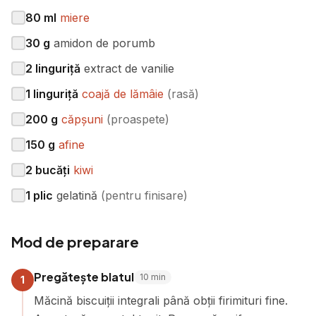
80
ml
miere
30
g
amidon de porumb
2
linguriță
extract de vanilie
1
linguriță
coajă de lămâie
(
rasă
)
200
g
căpșuni
(
proaspete
)
150
g
afine
2
bucăți
kiwi
1
plic
gelatină
(
pentru finisare
)
Mod de preparare
Pregătește blatul
10
min
1
Măcină biscuiții integrali până obții firimituri fine.