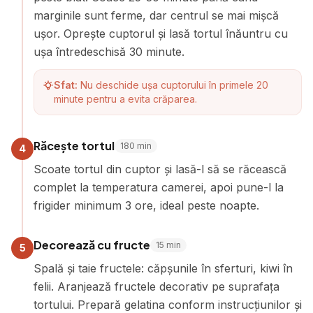
marginile sunt ferme, dar centrul se mai mișcă
ușor. Oprește cuptorul și lasă tortul înăuntru cu
ușa întredeschisă 30 minute.
Sfat:
Nu deschide ușa cuptorului în primele 20
minute pentru a evita crăparea.
Răcește tortul
180
min
4
Scoate tortul din cuptor și lasă-l să se răcească
complet la temperatura camerei, apoi pune-l la
frigider minimum 3 ore, ideal peste noapte.
Decorează cu fructe
15
min
5
Spală și taie fructele: căpșunile în sferturi, kiwi în
felii. Aranjează fructele decorativ pe suprafața
tortului. Prepară gelatina conform instrucțiunilor și