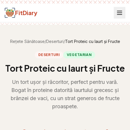
Salt la conținut
FitDiary
Rețete Sănătoase
/
Deserturi
/
Tort Proteic cu Iaurt și Fructe
DESERTURI
VEGETARIAN
Tort Proteic cu Iaurt și Fructe
Un tort ușor și răcoritor, perfect pentru vară.
Bogat în proteine datorită iaurtului grecesc și
brânzei de vaci, cu un strat generos de fructe
proaspete.