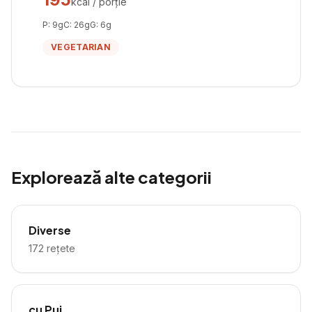
kcal / porție
P:
9
g
C:
26
g
G:
6
g
VEGETARIAN
Explorează alte categorii
Diverse
172
rețete
cu Pui