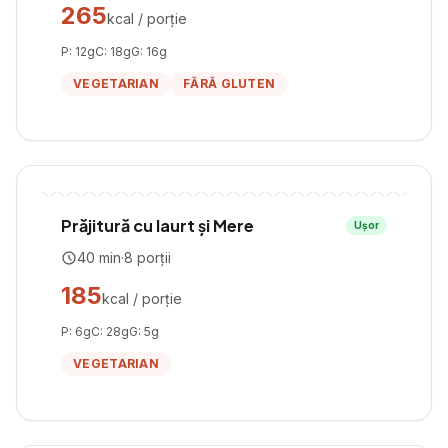
265
kcal / porție
P:
12
g
C:
18
g
G:
16
g
VEGETARIAN
FĂRĂ GLUTEN
Prăjitură cu Iaurt și Mere
Ușor
40
min
·
8
porții
185
kcal / porție
P:
6
g
C:
28
g
G:
5
g
VEGETARIAN