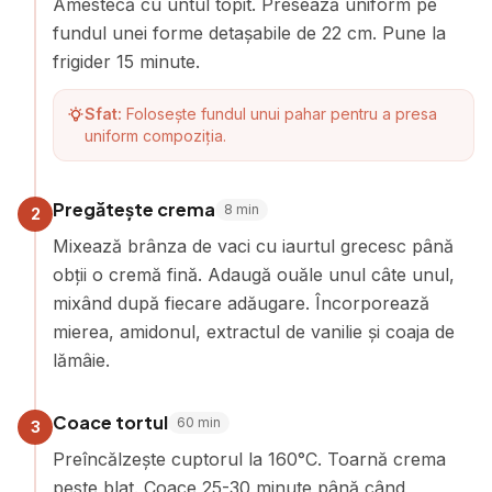
Amestecă cu untul topit. Presează uniform pe
fundul unei forme detașabile de 22 cm. Pune la
frigider 15 minute.
Sfat:
Folosește fundul unui pahar pentru a presa
uniform compoziția.
Pregătește crema
8
min
2
Mixează brânza de vaci cu iaurtul grecesc până
obții o cremă fină. Adaugă ouăle unul câte unul,
mixând după fiecare adăugare. Încorporează
mierea, amidonul, extractul de vanilie și coaja de
lămâie.
Coace tortul
60
min
3
Preîncălzește cuptorul la 160°C. Toarnă crema
peste blat. Coace 25-30 minute până când