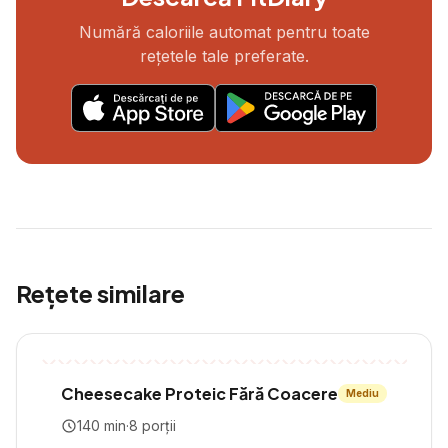
Numără caloriile automat pentru toate
rețetele tale preferate.
Rețete similare
Cheesecake Proteic Fără Coacere
Mediu
140
min
·
8
porții