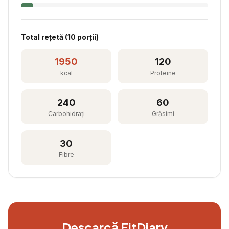
Total rețetă (
10
porții)
1950
120
kcal
Proteine
240
60
Carbohidrați
Grăsimi
30
Fibre
Descarcă FitDiary