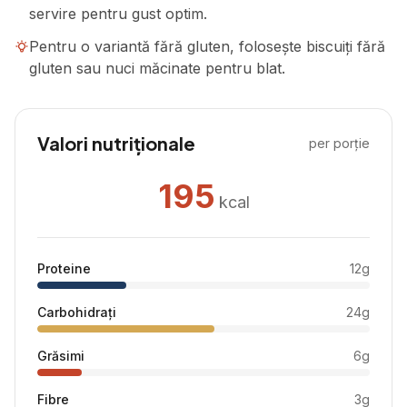
servire pentru gust optim.
Pentru o variantă fără gluten, folosește biscuiți fără
gluten sau nuci măcinate pentru blat.
Valori nutriționale
per porție
195
kcal
Proteine
12
g
Carbohidrați
24
g
Grăsimi
6
g
Fibre
3
g