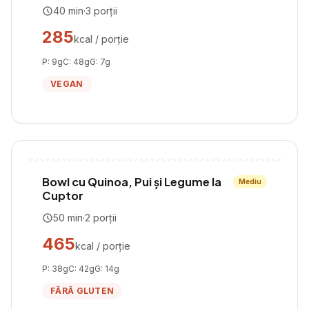
40
min
·
3
porții
285
kcal / porție
P:
9
g
C:
48
g
G:
7
g
VEGAN
Bowl cu Quinoa, Pui și Legume la
Mediu
Cuptor
50
min
·
2
porții
465
kcal / porție
P:
38
g
C:
42
g
G:
14
g
FĂRĂ GLUTEN