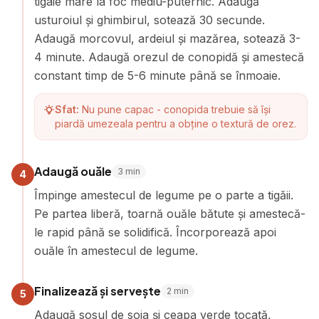
tigaie mare la foc mediu-puternic. Adaugă
usturoiul și ghimbirul, sotează 30 secunde.
Adaugă morcovul, ardeiul și mazărea, sotează 3-
4 minute. Adaugă orezul de conopidă și amestecă
constant timp de 5-6 minute până se înmoaie.
Sfat:
Nu pune capac - conopida trebuie să își
piardă umezeala pentru a obține o textură de orez.
Adaugă ouăle
3
min
4
Împinge amestecul de legume pe o parte a tigăii.
Pe partea liberă, toarnă ouăle bătute și amestecă-
le rapid până se solidifică. Încorporează apoi
ouăle în amestecul de legume.
Finalizează și servește
2
min
5
Adaugă sosul de soia și ceapa verde tocată,