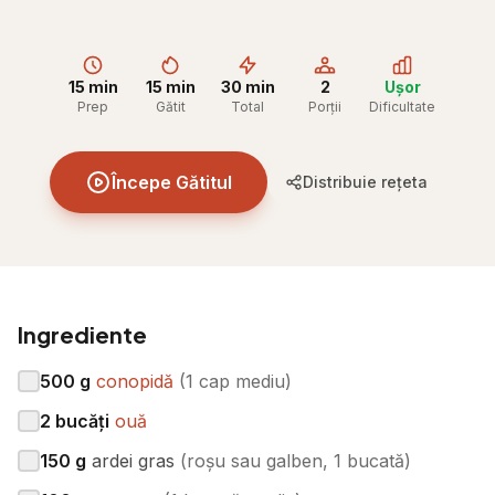
15 min
15 min
30 min
2
Ușor
Prep
Gătit
Total
Porții
Dificultate
Începe Gătitul
Distribuie rețeta
Ingrediente
500
g
conopidă
(
1 cap mediu
)
2
bucăți
ouă
150
g
ardei gras
(
roșu sau galben, 1 bucată
)