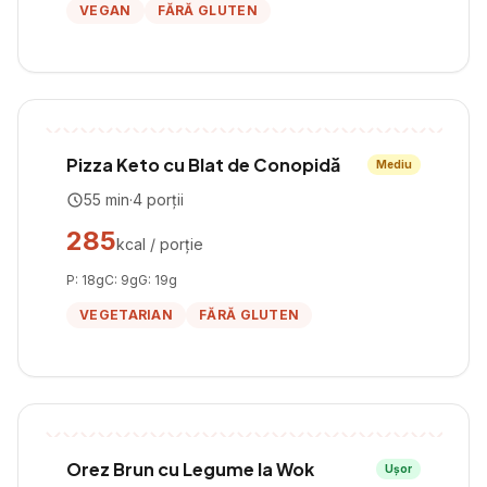
VEGAN
FĂRĂ GLUTEN
Pizza Keto cu Blat de Conopidă
Mediu
55
min
·
4
porții
285
kcal / porție
P:
18
g
C:
9
g
G:
19
g
VEGETARIAN
FĂRĂ GLUTEN
Orez Brun cu Legume la Wok
Ușor