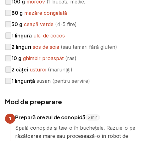
100
g
morcov
(
1 bucată medie
)
80
g
mazăre congelată
50
g
ceapă verde
(
4-5 fire
)
1
lingură
ulei de cocos
2
linguri
sos de soia
(
sau tamari fără gluten
)
10
g
ghimbir proaspăt
(
ras
)
2
căței
usturoi
(
mărunțiți
)
1
linguriță
susan
(
pentru servire
)
Mod de preparare
Prepară orezul de conopidă
5
min
1
Spală conopida și taie-o în buchețele. Razuie-o pe
răzătoarea mare sau procesează-o în robot de