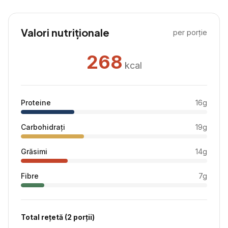
Valori nutriționale
per porție
268
kcal
Proteine
16
g
Carbohidrați
19
g
Grăsimi
14
g
Fibre
7
g
Total rețetă (
2
porții)