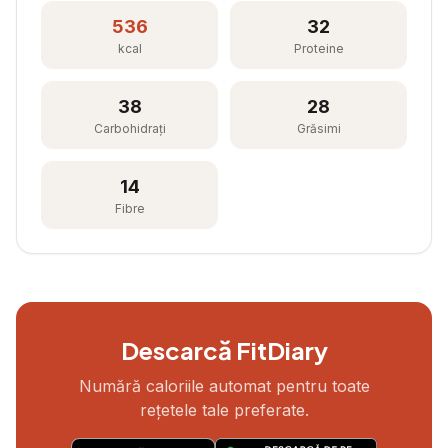
536
32
kcal
Proteine
38
28
Carbohidrați
Grăsimi
14
Fibre
Descarcă FitDiary
Numără caloriile automat pentru toate
rețetele tale preferate.