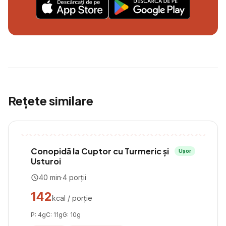
Rețete similare
Conopidă la Cuptor cu Turmeric și
Ușor
Usturoi
40
min
·
4
porții
142
kcal / porție
P:
4
g
C:
11
g
G:
10
g