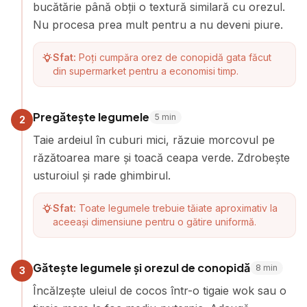
bucătărie până obții o textură similară cu orezul.
Nu procesa prea mult pentru a nu deveni piure.
Sfat:
Poți cumpăra orez de conopidă gata făcut
din supermarket pentru a economisi timp.
Pregătește legumele
5
min
2
Taie ardeiul în cuburi mici, răzuie morcovul pe
răzătoarea mare și toacă ceapa verde. Zdrobește
usturoiul și rade ghimbirul.
Sfat:
Toate legumele trebuie tăiate aproximativ la
aceeași dimensiune pentru o gătire uniformă.
Gătește legumele și orezul de conopidă
8
min
3
Încălzește uleiul de cocos într-o tigaie wok sau o