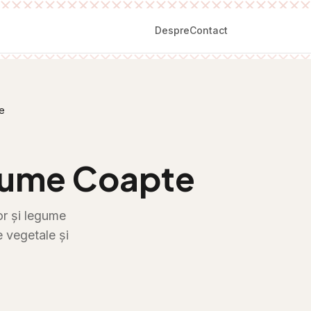
Despre
Contact
e
egume Coapte
or și legume
 vegetale și