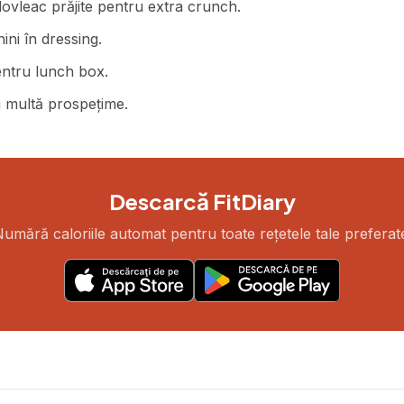
ovleac prăjite pentru extra crunch.
ni în dressing.
pentru lunch box.
i multă prospețime.
Descarcă FitDiary
umără caloriile automat pentru toate rețetele tale preferat