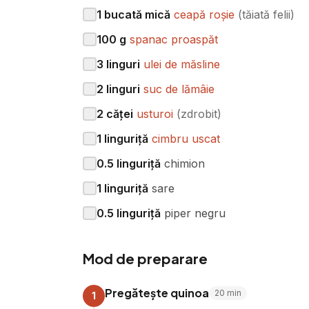
1
bucată mică
ceapă roșie
(
tăiată felii
)
100
g
spanac proaspăt
3
linguri
ulei de măsline
2
linguri
suc de lămâie
2
căței
usturoi
(
zdrobit
)
1
linguriță
cimbru uscat
0.5
linguriță
chimion
1
linguriță
sare
0.5
linguriță
piper negru
Mod de preparare
Pregătește quinoa
20
min
1