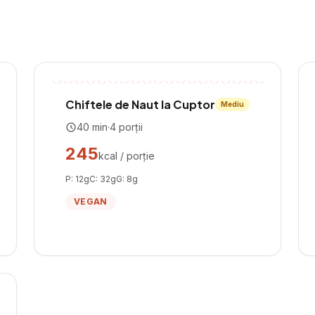
Chiftele de Naut la Cuptor
Mediu
40
min
·
4
porții
245
kcal / porție
P:
12
g
C:
32
g
G:
8
g
VEGAN