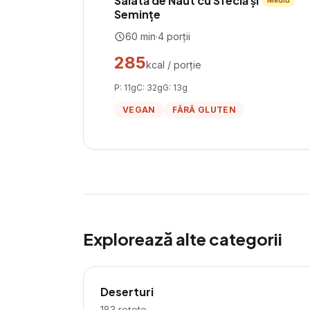
Salată de Naut cu Sfeclă și
Mediu
Semințe
60
min
·
4
porții
285
kcal / porție
P:
11
g
C:
32
g
G:
13
g
VEGAN
FĂRĂ GLUTEN
Explorează alte categorii
Deserturi
183
rețete