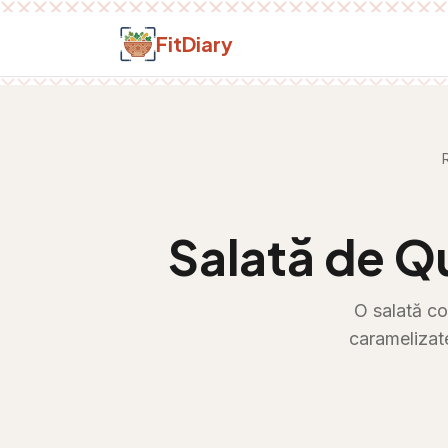
Salt la conținut
FitDiary
Salată de Q
O salată co
caramelizat