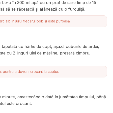
ierbe-o în 300 ml apă cu un praf de sare timp de 15
ă să se răcească și afânează cu o furculiță.
 alb în jurul fiecărui bob și este pufoasă.
 tapetată cu hârtie de copt, așază cuburile de ardei,
ște cu 2 linguri ulei de măsline, presară cimbru,
t pentru a deveni crocant la cuptor.
 minute, amestecând o dată la jumătatea timpului, până
tul este crocant.