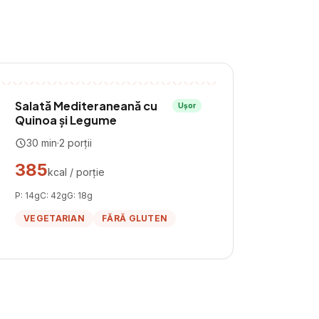
Salată Mediteraneană cu
Ușor
Quinoa și Legume
30
min
·
2
porții
385
kcal / porție
P:
14
g
C:
42
g
G:
18
g
VEGETARIAN
FĂRĂ GLUTEN