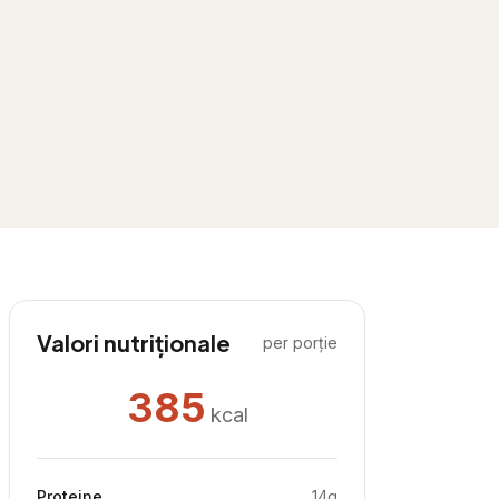
Valori nutriționale
per porție
385
kcal
Proteine
14
g