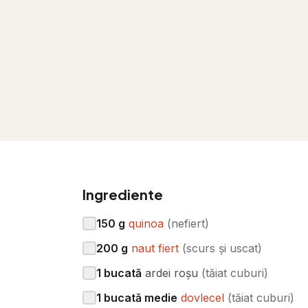
Ingrediente
150
g
quinoa
(
nefiert
)
200
g
naut fiert
(
scurs și uscat
)
1
bucată
ardei roșu
(
tăiat cuburi
)
1
bucată medie
dovlecel
(
tăiat cuburi
)