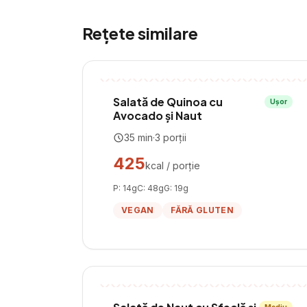
Rețete similare
Salată de Quinoa cu
Ușor
Avocado și Naut
35
min
·
3
porții
425
kcal / porție
P:
14
g
C:
48
g
G:
19
g
VEGAN
FĂRĂ GLUTEN