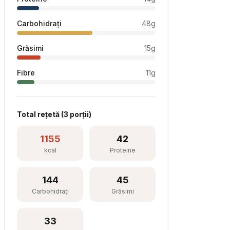
Carbohidrați
48
g
Grăsimi
15
g
Fibre
11
g
Total rețetă (
3
porții)
1155
42
kcal
Proteine
144
45
Carbohidrați
Grăsimi
33