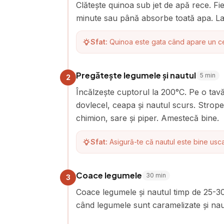
Clătește quinoa sub jet de apă rece. F
minute sau până absorbe toată apa. Las
Sfat:
Quinoa este gata când apare un cerc
Pregătește legumele și nautul
5
min
2
Încălzește cuptorul la 200°C. Pe o tavă
dovlecel, ceapa și nautul scurs. Strope
chimion, sare și piper. Amestecă bine.
Sfat:
Asigură-te că nautul este bine usca
Coace legumele
30
min
3
Coace legumele și nautul timp de 25-30
când legumele sunt caramelizate și nau