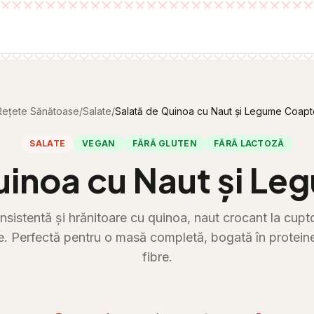
Rețete Sănătoase
/
Salate
/
Salată de Quinoa cu Naut și Legume Coapt
SALATE
VEGAN
FĂRĂ GLUTEN
FĂRĂ LACTOZĂ
uinoa cu Naut și L
nsistentă și hrănitoare cu quinoa, naut crocant la cupt
e. Perfectă pentru o masă completă, bogată în proteine
fibre.