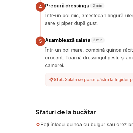
Prepară dressingul
2
min
4
Într-un bol mic, amestecă 1 lingură ule
sare și piper după gust.
Asamblează salata
3
min
5
Într-un bol mare, combină quinoa răcit
crocant. Toarnă dressingul peste și am
camerei.
Sfat:
Salata se poate păstra la frigider 
Sfaturi de la bucătar
Poți înlocui quinoa cu bulgur sau orez br